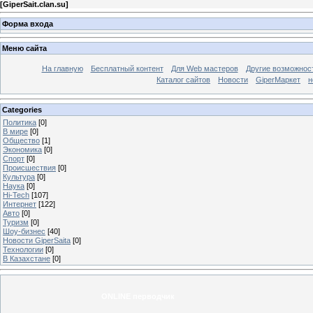
[
GiperSait.clan.su
]
Форма входа
Меню сайта
На главную
Бесплатный контент
Для Web мастеров
Другие возможнос
Каталог сайтов
Новости
GiperМаркет
н
Categories
Политика
[0]
В мире
[0]
Общество
[1]
Экономика
[0]
Спорт
[0]
Происшествия
[0]
Культура
[0]
Наука
[0]
Hi-Tech
[107]
Интернет
[122]
Авто
[0]
Туризм
[0]
Шоу-бизнес
[40]
Новости GiperSaita
[0]
Технологии
[0]
В Казахстане
[0]
ONLINE перводчик