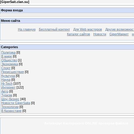
[
GiperSait.clan.su
]
Форма входа
Меню сайта
На главную
Бесплатный контент
Для Web мастеров
Другие возможнос
Каталог сайтов
Новости
GiperМаркет
н
Categories
Политика
[0]
В мире
[0]
Общество
[1]
Экономика
[0]
Спорт
[0]
Происшествия
[0]
Культура
[0]
Наука
[0]
Hi-Tech
[107]
Интернет
[122]
Авто
[0]
Туризм
[0]
Шоу-бизнес
[40]
Новости GiperSaita
[0]
Технологии
[0]
В Казахстане
[0]
Антивирус Касперского ONLINE проверка файлов