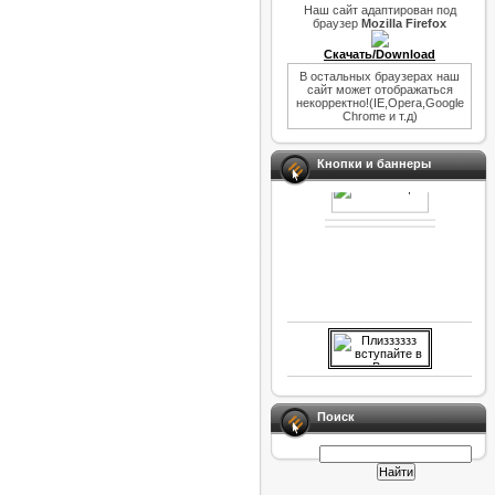
Наш сайт адаптирован под
браузер
Mozilla Firefox
Скачать/Download
В остальных браузерах наш
сайт может отображаться
некорректно!(IE,Opera,Google
Chrome и т.д)
Кнопки и баннеры
Поиск