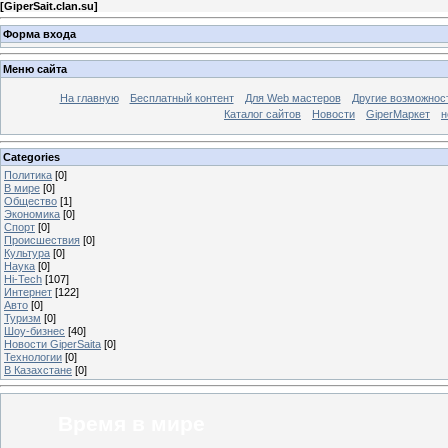
[
GiperSait.clan.su
]
Форма входа
Меню сайта
На главную
Бесплатный контент
Для Web мастеров
Другие возможнос
Каталог сайтов
Новости
GiperМаркет
н
Categories
Политика
[0]
В мире
[0]
Общество
[1]
Экономика
[0]
Спорт
[0]
Происшествия
[0]
Культура
[0]
Наука
[0]
Hi-Tech
[107]
Интернет
[122]
Авто
[0]
Туризм
[0]
Шоу-бизнес
[40]
Новости GiperSaita
[0]
Технологии
[0]
В Казахстане
[0]
Время в мире