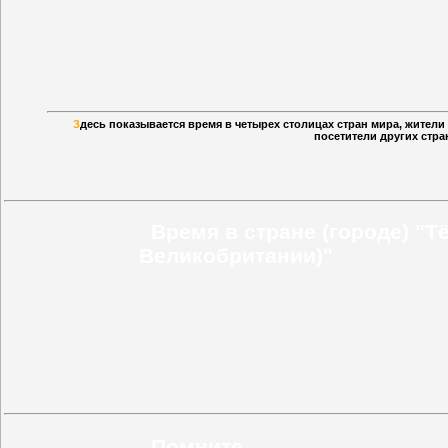
З
десь показывается время в четырех столицах стран мира, жител
посетители других стра
Время в стране (городе) "Т
Великобритании)"
Помните...