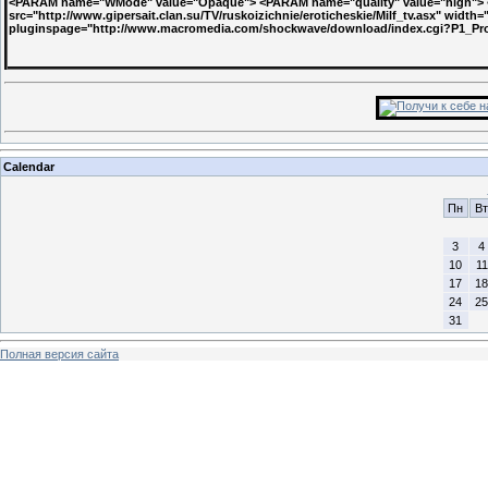
<PARAM name="WMode" value="Opaque"> <PARAM name="quality" value="high"> 
src="http://www.gipersait.clan.su/TV/ruskoizichnie/eroticheskie/Milf_tv.asx" widt
pluginspage="http://www.macromedia.com/shockwave/download/index.cgi?P1_P
Calendar
Пн
Вт
3
4
10
11
17
18
24
25
31
Полная версия сайта