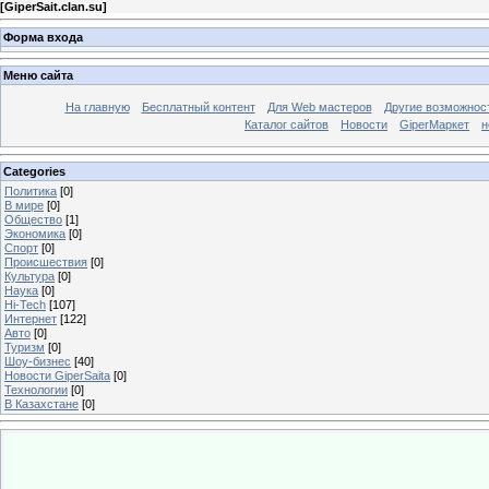
[
GiperSait.clan.su
]
Форма входа
Меню сайта
На главную
Бесплатный контент
Для Web мастеров
Другие возможнос
Каталог сайтов
Новости
GiperМаркет
н
Categories
Политика
[0]
В мире
[0]
Общество
[1]
Экономика
[0]
Спорт
[0]
Происшествия
[0]
Культура
[0]
Наука
[0]
Hi-Tech
[107]
Интернет
[122]
Авто
[0]
Туризм
[0]
Шоу-бизнес
[40]
Новости GiperSaita
[0]
Технологии
[0]
В Казахстане
[0]