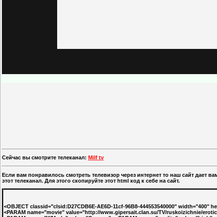
Сейчас вы смотрите телеканал:
Milf tv
Если вам понравилось смотреть телевизор через интернет то наш сайт дает в
этот телеканал. Для этого скопируйте этот html код к себе на сайт.
<OBJECT classid="clsid:D27CDB6E-AE6D-11cf-96B8-444553540000" width="400" heig
<PARAM name="movie" value="http://www.gipersait.clan.su/TV/ruskoizichnie/eroti