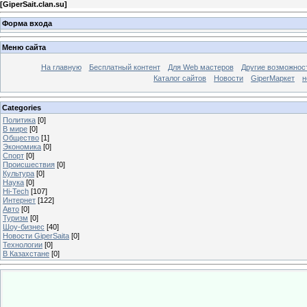
[
GiperSait.clan.su
]
Форма входа
Меню сайта
На главную
Бесплатный контент
Для Web мастеров
Другие возможнос
Каталог сайтов
Новости
GiperМаркет
н
Categories
Политика
[0]
В мире
[0]
Общество
[1]
Экономика
[0]
Спорт
[0]
Происшествия
[0]
Культура
[0]
Наука
[0]
Hi-Tech
[107]
Интернет
[122]
Авто
[0]
Туризм
[0]
Шоу-бизнес
[40]
Новости GiperSaita
[0]
Технологии
[0]
В Казахстане
[0]