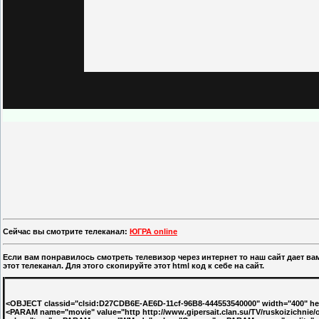
Сейчас вы смотрите телеканал:
ЮГРА online
Если вам понравилось смотреть телевизор через интернет то наш сайт дает в
этот телеканал. Для этого скопируйте этот html код к себе на сайт.
<OBJECT classid="clsid:D27CDB6E-AE6D-11cf-96B8-444553540000" width="400" heig
<PARAM name="movie" value="http http://www.gipersait.clan.su/TV/ruskoizichni