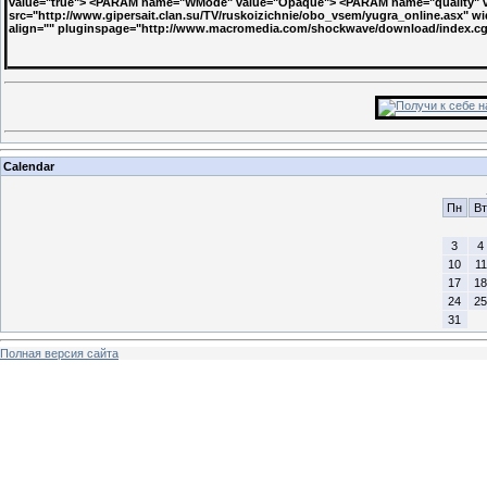
value="true"> <PARAM name="WMode" value="Opaque"> <PARAM name="quality" v
src="http://www.gipersait.clan.su/TV/ruskoizichnie/obo_vsem/yugra_online.asx" w
align="" pluginspage="http://www.macromedia.com/shockwave/download/index.
Calendar
Пн
Вт
3
4
10
11
17
18
24
25
31
Полная версия сайта