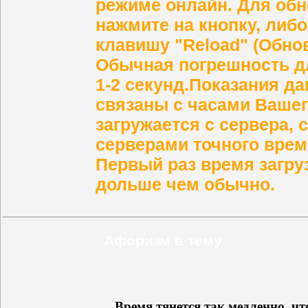
режиме онлайн
.
Для обн
нажмите на кнопку, либ
клавишу "Reload" (Обнов
Обычная погрешность дл
1-2 секунд.
Показания да
связаны с часами Ваше
загружается с сервера, 
серверами точного вре
Первый раз время загру
дольше чем обычно.
Афоризм в тему
Время тянется так медленно, чт