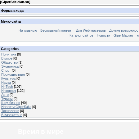
[
GiperSait.clan.su
]
Форма входа
Меню сайта
На главную
Бесплатный контент
Для Web мастеров
Другие возможнос
Каталог сайтов
Новости
GiperМаркет
н
Categories
Политика
[0]
В мире
[0]
Общество
[1]
Экономика
[0]
Спорт
[0]
Происшествия
[0]
Культура
[0]
Наука
[0]
Hi-Tech
[107]
Интернет
[122]
Авто
[0]
Туризм
[0]
Шоу-бизнес
[40]
Новости GiperSaita
[0]
Технологии
[0]
В Казахстане
[0]
Время в мире