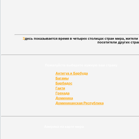
З
десь показывается время в четырех столицах стран мира, жител
посетители других стра
Пожалуйста выберите нужную вам страну
Антигуа и Барбуда
Багамы
Барбадос
Гаити
Гренада
Доминика
Доминиканская Республика
Америка на карте мира