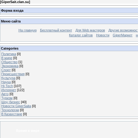
[
GiperSait.clan.su
]
Форма входа
Меню сайта
На главную
Бесплатный контент
Для Web мастеров
Другие возможнос
Каталог сайтов
Новости
GiperМаркет
н
Categories
Политика
[0]
В мире
[0]
Общество
[1]
Экономика
[0]
Спорт
[0]
Происшествия
[0]
Культура
[0]
Наука
[0]
Hi-Tech
[107]
Интернет
[122]
Авто
[0]
Туризм
[0]
Шоу-бизнес
[40]
Новости GiperSaita
[0]
Технологии
[0]
В Казахстане
[0]
Время в мире