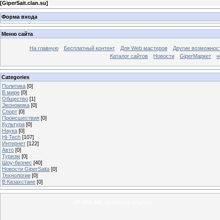
[
GiperSait.clan.su
]
Форма входа
Меню сайта
На главную
Бесплатный контент
Для Web мастеров
Другие возможнос
Каталог сайтов
Новости
GiperМаркет
н
Categories
Политика
[0]
В мире
[0]
Общество
[1]
Экономика
[0]
Спорт
[0]
Происшествия
[0]
Культура
[0]
Наука
[0]
Hi-Tech
[107]
Интернет
[122]
Авто
[0]
Туризм
[0]
Шоу-бизнес
[40]
Новости GiperSaita
[0]
Технологии
[0]
В Казахстане
[0]
2IP ONLINE проверка ссылок