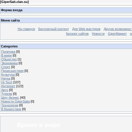
[
GiperSait.clan.su
]
Форма входа
Меню сайта
На главную
Бесплатный контент
Для Web мастеров
Другие возможнос
Каталог сайтов
Новости
GiperМаркет
н
Categories
Политика
[0]
В мире
[0]
Общество
[1]
Экономика
[0]
Спорт
[0]
Происшествия
[0]
Культура
[0]
Наука
[0]
Hi-Tech
[107]
Интернет
[122]
Авто
[0]
Туризм
[0]
Шоу-бизнес
[40]
Новости GiperSaita
[0]
Технологии
[0]
В Казахстане
[0]
Время в мире