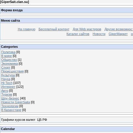
[
GiperSait.clan.su
]
Форма входа
Меню сайта
На главную
Бесплатный контент
Для Web мастеров
Другие возможнос
Каталог сайтов
Новости
GiperМаркет
н
Categories
Политика
[0]
В мире
[0]
Общество
[1]
Экономика
[0]
Спорт
[0]
Происшествия
[0]
Культура
[0]
Наука
[0]
Hi-Tech
[107]
Интернет
[122]
Авто
[0]
Туризм
[0]
Шоу-бизнес
[40]
Новости GiperSaita
[0]
Технологии
[0]
В Казахстане
[0]
Графики курсов валют ЦБ РФ
Calendar