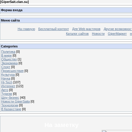
[
GiperSait.clan.su
]
Форма входа
Меню сайта
На главную
Бесплатный контент
Для Web мастеров
Другие возможнос
Каталог сайтов
Новости
GiperМаркет
н
Categories
Политика
[0]
В мире
[0]
Общество
[1]
Экономика
[0]
Спорт
[0]
Происшествия
[0]
Культура
[0]
Наука
[0]
Hi-Tech
[107]
Интернет
[122]
Авто
[0]
Туризм
[0]
Шоу-бизнес
[40]
Новости GiperSaita
[0]
Технологии
[0]
В Казахстане
[0]
На заметку