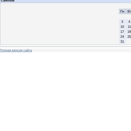
Calendar
Пн
Вт
3
4
10
11
17
18
24
25
31
Полная версия сайта