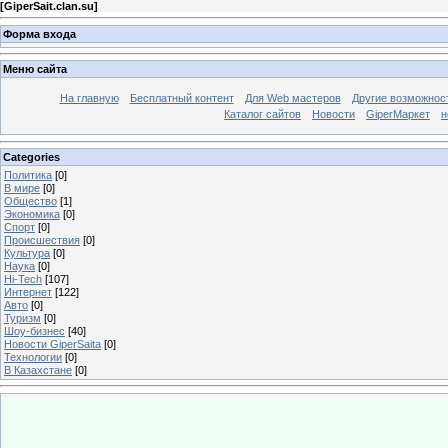
[
GiperSait.clan.su
]
Форма входа
Меню сайта
На главную
Бесплатный контент
Для Web мастеров
Другие возможнос
Каталог сайтов
Новости
GiperМаркет
н
Categories
Политика
[0]
В мире
[0]
Общество
[1]
Экономика
[0]
Спорт
[0]
Происшествия
[0]
Культура
[0]
Наука
[0]
Hi-Tech
[107]
Интернет
[122]
Авто
[0]
Туризм
[0]
Шоу-бизнес
[40]
Новости GiperSaita
[0]
Технологии
[0]
В Казахстане
[0]