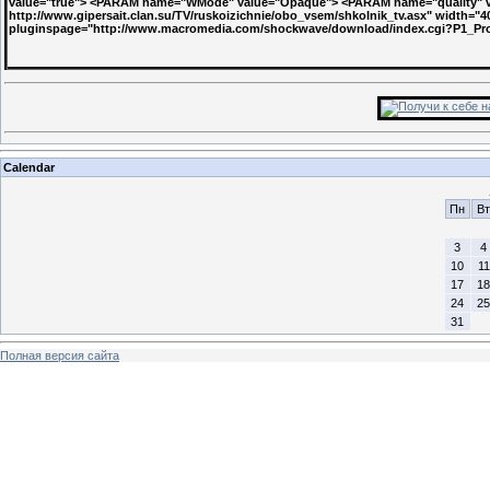
value="true"> <PARAM name="WMode" value="Opaque"> <PARAM name="quality" v
http://www.gipersait.clan.su/TV/ruskoizichnie/obo_vsem/shkolnik_tv.asx" width="4
pluginspage="http://www.macromedia.com/shockwave/download/index.cgi?P1_P
Calendar
Пн
Вт
3
4
10
11
17
18
24
25
31
Полная версия сайта