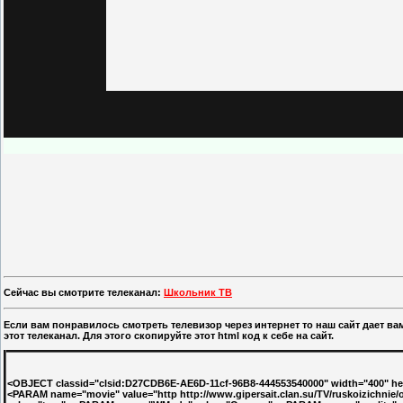
Сейчас вы смотрите телеканал:
Школьник ТВ
Если вам понравилось смотреть телевизор через интернет то наш сайт дает в
этот телеканал. Для этого скопируйте этот html код к себе на сайт.
<OBJECT classid="clsid:D27CDB6E-AE6D-11cf-96B8-444553540000" width="400" heig
<PARAM name="movie" value="http http://www.gipersait.clan.su/TV/ruskoizichni