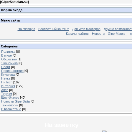
[
GiperSait.clan.su
]
Форма входа
Меню сайта
На главную
Бесплатный контент
Для Web мастеров
Другие возможнос
Каталог сайтов
Новости
GiperМаркет
н
Categories
Политика
[0]
В мире
[0]
Общество
[1]
Экономика
[0]
Спорт
[0]
Происшествия
[0]
Культура
[0]
Наука
[0]
Hi-Tech
[107]
Интернет
[122]
Авто
[0]
Туризм
[0]
Шоу-бизнес
[40]
Новости GiperSaita
[0]
Технологии
[0]
В Казахстане
[0]
На заметку