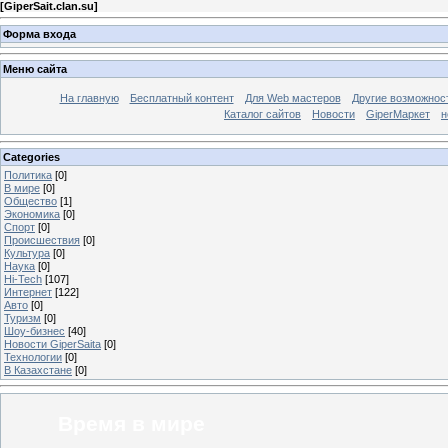
[
GiperSait.clan.su
]
Форма входа
Меню сайта
На главную
Бесплатный контент
Для Web мастеров
Другие возможнос
Каталог сайтов
Новости
GiperМаркет
н
Categories
Политика
[0]
В мире
[0]
Общество
[1]
Экономика
[0]
Спорт
[0]
Происшествия
[0]
Культура
[0]
Наука
[0]
Hi-Tech
[107]
Интернет
[122]
Авто
[0]
Туризм
[0]
Шоу-бизнес
[40]
Новости GiperSaita
[0]
Технологии
[0]
В Казахстане
[0]
Время в мире