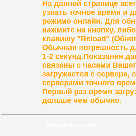
На данной странице все
узнать
точное время и д
режиме онлайн
.
Для обн
нажмите на кнопку, либ
клавишу "Reload" (Обнов
Обычная погрешность дл
1-2 секунд.
Показания да
связаны с часами Ваше
загружается с сервера, 
серверами точного вре
Первый раз время загру
дольше чем обычно.
Афоризм в тему