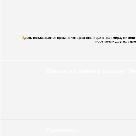
З
десь показывается время в четырех столицах стран мира, жител
посетители других стра
Время в стране (городе) "Л
Помните...