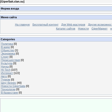
[
GiperSait.clan.su
]
Форма входа
Меню сайта
На главную
Бесплатный контент
Для Web мастеров
Другие возможнос
Каталог сайтов
Новости
GiperМаркет
н
Categories
Политика
[0]
В мире
[0]
Общество
[1]
Экономика
[0]
Спорт
[0]
Происшествия
[0]
Культура
[0]
Наука
[0]
Hi-Tech
[107]
Интернет
[122]
Авто
[0]
Туризм
[0]
Шоу-бизнес
[40]
Новости GiperSaita
[0]
Технологии
[0]
В Казахстане
[0]