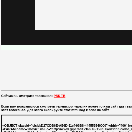
Сейчас вы смотрите телеканал:
РБК ТВ
Если вам понравилось смотреть телевизор через интернет то наш сайт дает в
этот телеканал. Для этого скопируйте этот html код к себе на сайт.
<OBJECT classid="clsid:D27CDB6E-AE6D-11cf-96B8-444553540000" width="400" heig
<PARAM name="movie" value="http://www.gipersait.clan.su/TV/ruskoizichnie/ob