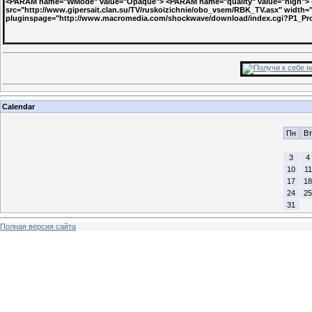
<PARAM name="WMode" value="Opaque"> <PARAM name="quality" value="high"> 
src="http://www.gipersait.clan.su/TV/ruskoizichnie/obo_vsem/RBK_TV.asx" width="
pluginspage="http://www.macromedia.com/shockwave/download/index.cgi?P1_P
Calendar
Пн
Вт
3
4
10
11
17
18
24
25
31
Полная версия сайта