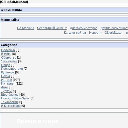
[
GiperSait.clan.su
]
Форма входа
Меню сайта
На главную
Бесплатный контент
Для Web мастеров
Другие возможнос
Каталог сайтов
Новости
GiperМаркет
н
Categories
Политика
[0]
В мире
[0]
Общество
[1]
Экономика
[0]
Спорт
[0]
Происшествия
[0]
Культура
[0]
Наука
[0]
Hi-Tech
[107]
Интернет
[122]
Авто
[0]
Туризм
[0]
Шоу-бизнес
[40]
Новости GiperSaita
[0]
Технологии
[0]
В Казахстане
[0]
Время в мире