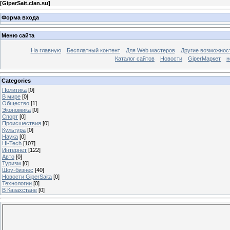
[
GiperSait.clan.su
]
Форма входа
Меню сайта
На главную
Бесплатный контент
Для Web мастеров
Другие возможнос
Каталог сайтов
Новости
GiperМаркет
н
Categories
Политика
[0]
В мире
[0]
Общество
[1]
Экономика
[0]
Спорт
[0]
Происшествия
[0]
Культура
[0]
Наука
[0]
Hi-Tech
[107]
Интернет
[122]
Авто
[0]
Туризм
[0]
Шоу-бизнес
[40]
Новости GiperSaita
[0]
Технологии
[0]
В Казахстане
[0]