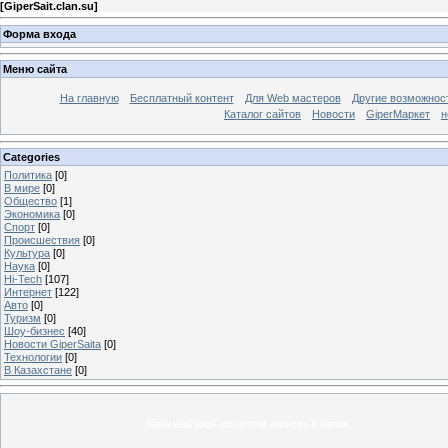
[
GiperSait.clan.su
]
Форма входа
Меню сайта
На главную
Бесплатный контент
Для Web мастеров
Другие возможнос
Каталог сайтов
Новости
GiperМаркет
н
Categories
Политика
[0]
В мире
[0]
Общество
[1]
Экономика
[0]
Спорт
[0]
Происшествия
[0]
Культура
[0]
Наука
[0]
Hi-Tech
[107]
Интернет
[122]
Авто
[0]
Туризм
[0]
Шоу-бизнес
[40]
Новости GiperSaita
[0]
Технологии
[0]
В Казахстане
[0]
Занимайтесь спортом вместе с нами