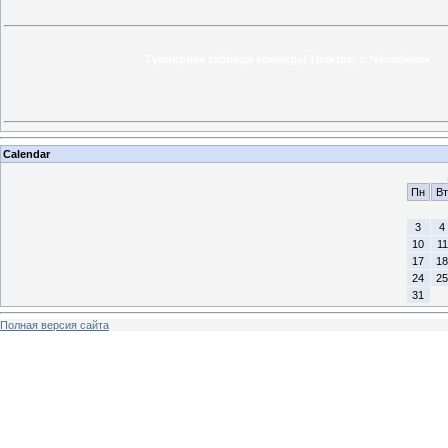
Турнирная таблица команды Трактор, г. Челябинск
Calendar
Пн
Вт
3
4
10
11
17
18
24
25
31
Полная версия сайта